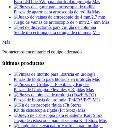
Faro LED de 5W para otorrinolaringología
Más
Pinzas de agarre para artroscopia de rodilla
Más
Juego de vainas de artroscopio de 4 mm/2,7 mm
Más
Set de discectomía para cirugía de columna
Más
Más
Prometemos encontrarle el equipo adecuado
últimos productos
Pinzas de litotrito para litotricia en urología
Más
Pinzas de Urología: Flexibles y Rígidas
Más
Pinzas de biopsia de urología (Fr4/Fr5/Fr7)
Más
Kit de cistoscopia rígida (Fit Storz)
Más
Juego de cistoscopia para el sistema Karl Storz
Más